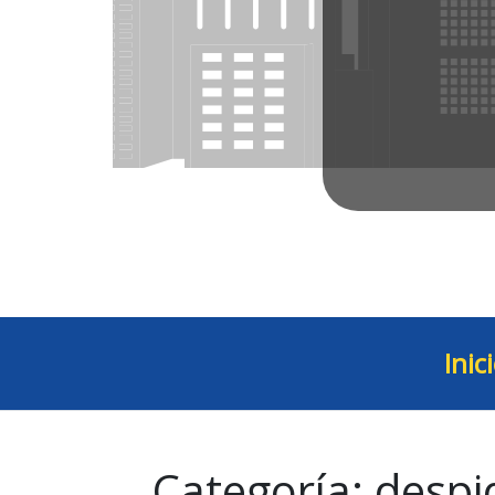
Inic
Categoría:
despi