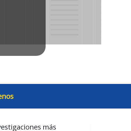
enos
vestigaciones más