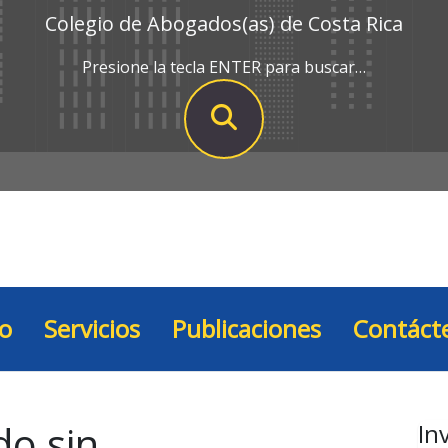
Colegio de Abogados(as) de Costa Rica
Presione la tecla ENTER para buscar…
io
Servicios
Publicaciones
Contáct
do sin
In