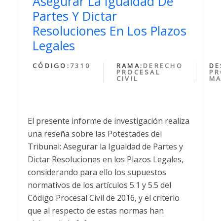
Asegurar La Igualdad De
Partes Y Dictar
Resoluciones En Los Plazos
Legales
CÓDIGO:
7310
RAMA:
DERECHO
DE
PROCESAL
PR
CIVIL
MA
El presente informe de investigación realiza
una reseña sobre las Potestades del
Tribunal: Asegurar la Igualdad de Partes y
Dictar Resoluciones en los Plazos Legales,
considerando para ello los supuestos
normativos de los artículos 5.1 y 5.5 del
Código Procesal Civil de 2016, y el criterio
que al respecto de estas normas han