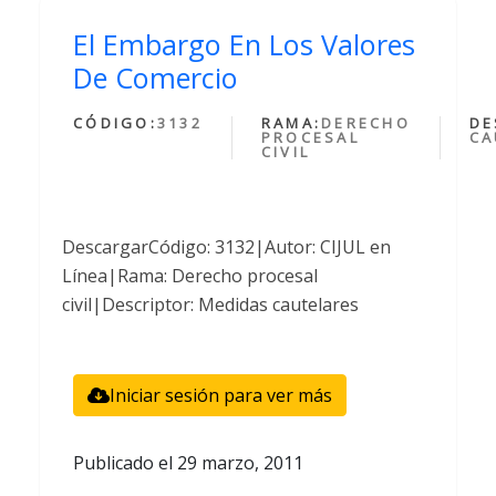
El Embargo En Los Valores
De Comercio
CÓDIGO:
3132
RAMA:
DERECHO
DE
PROCESAL
CA
CIVIL
DescargarCódigo: 3132|Autor: CIJUL en
Línea|Rama: Derecho procesal
civil|Descriptor: Medidas cautelares
Iniciar sesión para ver más
Publicado el
29 marzo, 2011