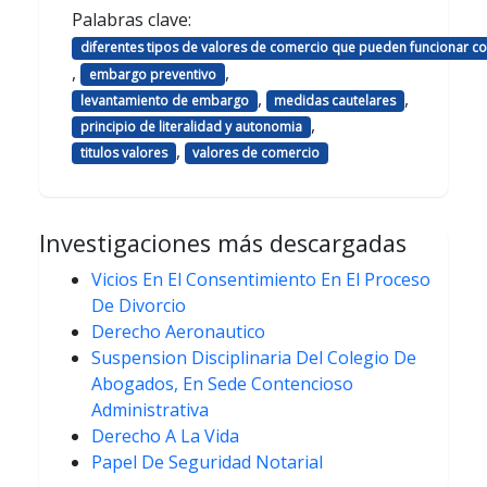
Palabras clave:
diferentes tipos de valores de comercio que pueden funcionar c
,
,
embargo preventivo
,
,
levantamiento de embargo
medidas cautelares
,
principio de literalidad y autonomia
,
titulos valores
valores de comercio
Investigaciones más descargadas
Vicios En El Consentimiento En El Proceso
De Divorcio
Derecho Aeronautico
Suspension Disciplinaria Del Colegio De
Abogados, En Sede Contencioso
Administrativa
Derecho A La Vida
Papel De Seguridad Notarial