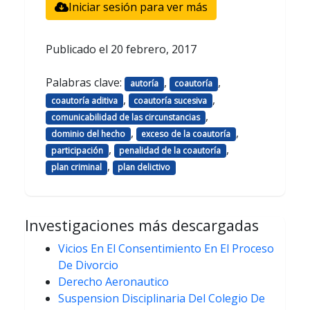
Iniciar sesión para ver más
Publicado el
20 febrero, 2017
Palabras clave:
,
,
autoría
coautoría
,
,
coautoría aditiva
coautoría sucesiva
,
comunicabilidad de las circunstancias
,
,
dominio del hecho
exceso de la coautoría
,
,
participación
penalidad de la coautoría
,
plan criminal
plan delictivo
Investigaciones más descargadas
Vicios En El Consentimiento En El Proceso
De Divorcio
Derecho Aeronautico
Suspension Disciplinaria Del Colegio De