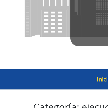
Inic
Categoría:
ejecu