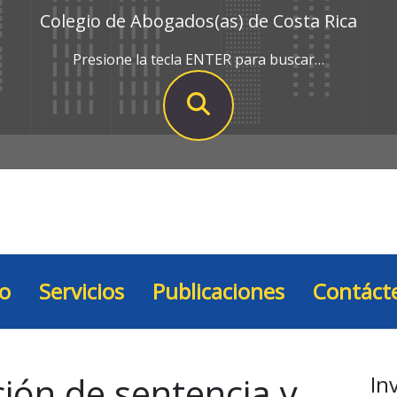
Colegio de Abogados(as) de Costa Rica
Presione la tecla ENTER para buscar…
io
Servicios
Publicaciones
Contáct
ción de sentencia y
In