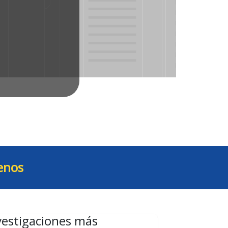
enos
vestigaciones más