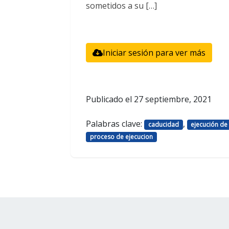
sometidos a su […]
Iniciar sesión para ver más
Publicado el
27 septiembre, 2021
Palabras clave:
,
caducidad
ejecución de 
proceso de ejecucion