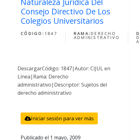
Naturaleza Juridica Del
Consejo Directivo De Los
Colegios Universitarios
CÓDIGO:
1847
RAMA:
DERECHO
D
ADMINISTRATIVO
D
A
DescargarCódigo: 1847|Autor: CIJUL en
Línea|Rama: Derecho
administrativo|Descriptor: Sujetos del
derecho administrativo
Iniciar sesión para ver más
Publicado el
1 mayo, 2009