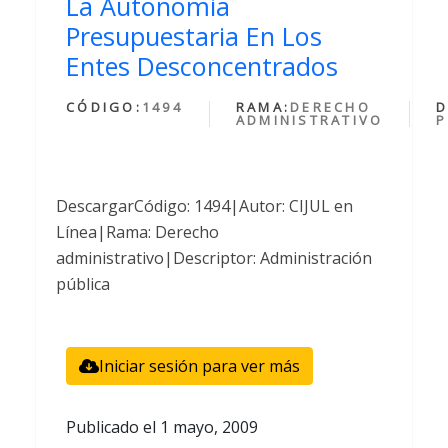
La Autonomia
Presupuestaria En Los
Entes Desconcentrados
CÓDIGO:
1494
RAMA:
DERECHO
D
ADMINISTRATIVO
P
DescargarCódigo: 1494|Autor: CIJUL en
Línea|Rama: Derecho
administrativo|Descriptor: Administración
pública
Iniciar sesión para ver más
Publicado el
1 mayo, 2009