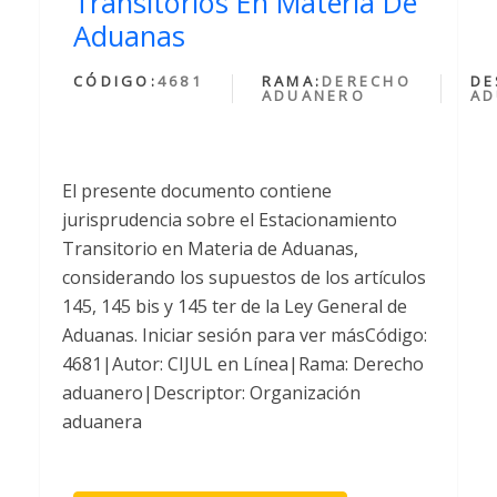
Transitorios En Materia De
Aduanas
CÓDIGO:
4681
RAMA:
DERECHO
DE
ADUANERO
AD
El presente documento contiene
jurisprudencia sobre el Estacionamiento
Transitorio en Materia de Aduanas,
considerando los supuestos de los artículos
145, 145 bis y 145 ter de la Ley General de
Aduanas. Iniciar sesión para ver másCódigo:
4681|Autor: CIJUL en Línea|Rama: Derecho
aduanero|Descriptor: Organización
aduanera