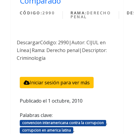
Comparado
CÓDIGO:
2990
RAMA:
DERECHO
DE
PENAL
DescargarCódigo: 2990|Autor: CIJUL en
Línea|Rama: Derecho penal|Descriptor:
Criminología
Iniciar sesión para ver más
Publicado el
1 octubre, 2010
Palabras clave:
,
convencion interamericana contra la corrupcion
,
corrupcion en america latina