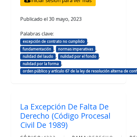
Iniciar sesión para ver más
Publicado el
30 mayo, 2023
Palabras clave:
,
excepción de contrato no cumplido
,
,
fundamentación
normas imperativas
,
,
nulidad del laudo
nulidad por el fondo
,
nulidad por la forma
orden público y artículo 67 de la ley de resolución alterna de con
La Excepción De Falta De
Derecho (Código Procesal
Civil De 1989)