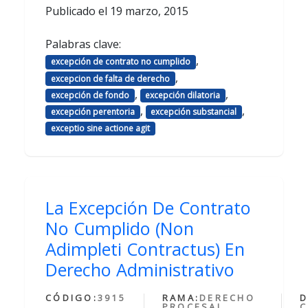
Publicado el
19 marzo, 2015
Palabras clave:
,
excepción de contrato no cumplido
,
excepcion de falta de derecho
,
,
excepción de fondo
excepción dilatoria
,
,
excepción perentoria
excepción substancial
exceptio sine actione agit
La Excepción De Contrato
No Cumplido (Non
Adimpleti Contractus) En
Derecho Administrativo
CÓDIGO:
3915
RAMA:
DERECHO
D
PROCESAL
C