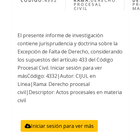
CÓDIGO:
4332
RAMA:
DERECHO
DE
PROCESAL
PR
CIVIL
MA
El presente informe de investigación
contiene jurisprudencia y doctrina sobre la
Excepción de Falta de Derecho, considerando
los supuestos del artículo 433 del Código
Procesal Civil. Iniciar sesión para ver
másCódigo: 4332|Autor: CIJUL en
Línea|Rama: Derecho procesal
civil|Descriptor: Actos procesales en materia
civil
Iniciar sesión para ver más