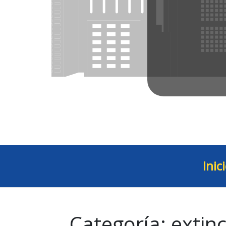
Inic
Categoría:
extinc