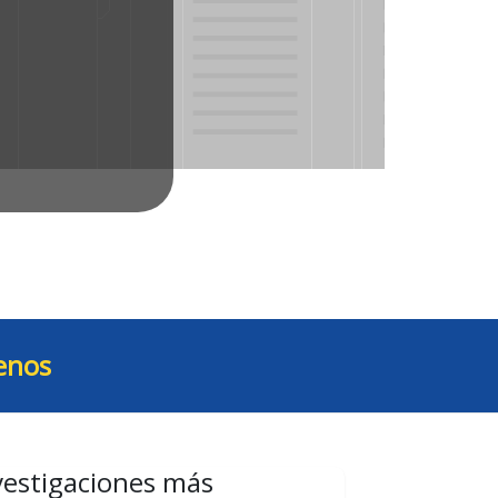
enos
vestigaciones más