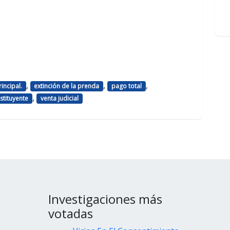
,
,
,
incipal.
extinción de la prenda
pago total
,
stituyente
venta judicial
Investigaciones más
votadas