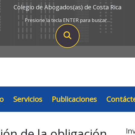
Colegio de Abogados(as) de Costa Rica
Presione la tecla ENTER para buscar…
io
Servicios
Publicaciones
Contáct
ión de la obligación
In