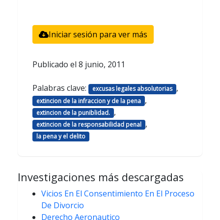
Iniciar sesión para ver más
Publicado el
8 junio, 2011
Palabras clave:
,
excusas legales absolutorias
,
extincion de la infraccion y de la pena
,
extincion de la puniblidad.
,
extincion de la responsabilidad penal
la pena y el delito
Investigaciones más descargadas
Vicios En El Consentimiento En El Proceso
De Divorcio
Derecho Aeronautico