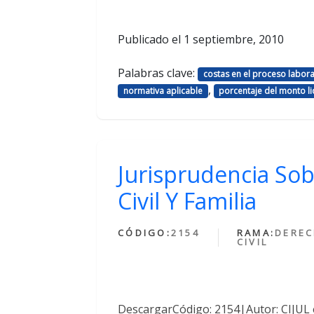
Publicado el
1 septiembre, 2010
Palabras clave:
costas en el proceso labora
,
normativa aplicable
porcentaje del monto l
Jurisprudencia So
Civil Y Familia
CÓDIGO:
2154
RAMA:
DERE
CIVIL
DescargarCódigo: 2154|Autor: CIJUL 