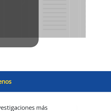
enos
vestigaciones más