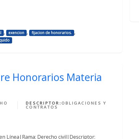
,
,
,
l
exencion
fijacion de honorarios.
iquido
bre Honorarios Materia
CHO
DESCRIPTOR:
OBLIGACIONES Y
CONTRATOS
en Línea|Rama: Derecho civil|Descriptor: