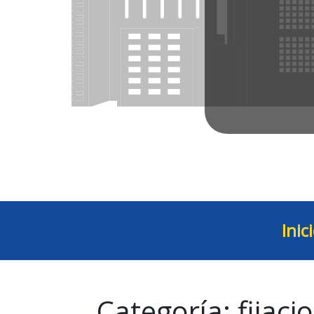
Inic
Categoría:
fijaci