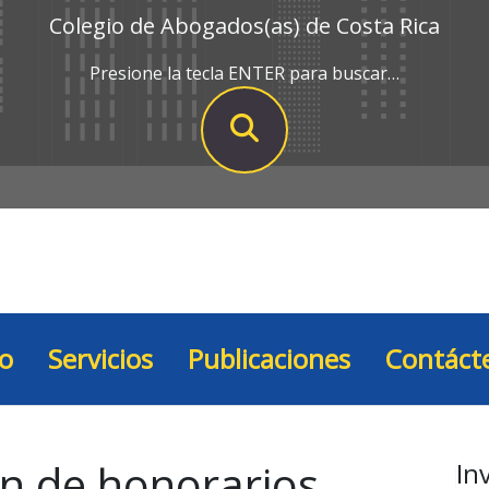
Colegio de Abogados(as) de Costa Rica
Presione la tecla ENTER para buscar…
io
Servicios
Publicaciones
Contáct
on de honorarios.
In