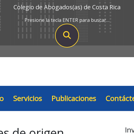
Colegio de Abogados(as) de Costa Rica
Presione la tecla ENTER para buscar…
io
Servicios
Publicaciones
Contáct
es de origen
In