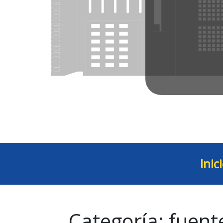
Inic
Categoría:
fuent