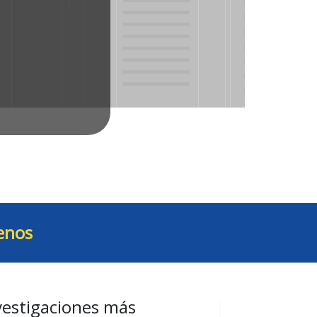
enos
vestigaciones más