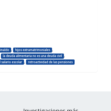
,
,
uinaldo
hijos extramatrimoniales
,
,
la deuda alimentaria no es una deuda civil
,
 salario escolar
retroactividad de las pensiones
Investigaciones más