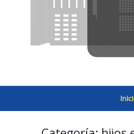
Inic
Categoría:
hijos