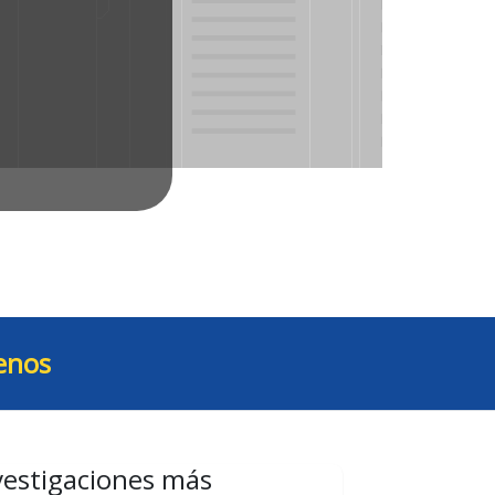
enos
vestigaciones más