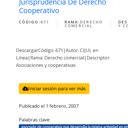
Jurisprudencia De Derecho
Cooperativo
CÓDIGO:
671
RAMA:
DERECHO
DES
COMERCIAL
Y C
DescargarCódigo: 671|Autor: CIJUL en
Línea|Rama: Derecho comercial|Descriptor:
Asociaciones y cooperativas
Iniciar sesión para ver más
Publicado el
1 febrero, 2007
Palabras clave:
asociado de cooperativa que desarrolla la misma actividad en p