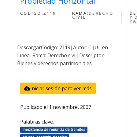
Propiedad Horizontal
CÓDIGO:
2119
RAMA:
DERECHO
DE
CIVIL
Y 
PA
DescargarCódigo: 2119|Autor: CIJUL en
Línea|Rama: Derecho civil|Descriptor:
Bienes y derechos patrimoniales
Iniciar sesión para ver más
Publicado el
1 noviembre, 2007
Palabras clave:
,
inexistencia de renuncia de tramites
,