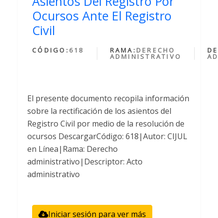
Asientos Del Registro Por
Ocursos Ante El Registro
Civil
CÓDIGO:
618
RAMA:
DERECHO
DE
ADMINISTRATIVO
AD
El presente documento recopila información
sobre la rectificación de los asientos del
Registro Civil por medio de la resolución de
ocursos DescargarCódigo: 618|Autor: CIJUL
en Línea|Rama: Derecho
administrativo|Descriptor: Acto
administrativo
Iniciar sesión para ver más