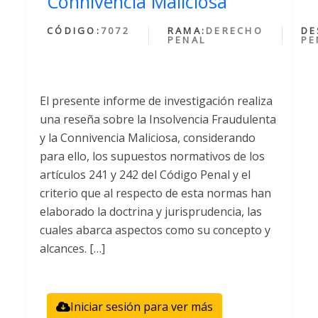
Connivencia Maliciosa
CÓDIGO:
7072
RAMA:
DERECHO
DE
PENAL
PE
El presente informe de investigación realiza
una reseña sobre la Insolvencia Fraudulenta
y la Connivencia Maliciosa, considerando
para ello, los supuestos normativos de los
artículos 241 y 242 del Código Penal y el
criterio que al respecto de esta normas han
elaborado la doctrina y jurisprudencia, las
cuales abarca aspectos como su concepto y
alcances. […]
Iniciar sesión para ver más