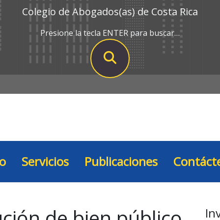
Colegio de Abogados(as) de Costa Rica
Presione la tecla ENTER para buscar…
io
Servicios
Publicaciones
Contáct
ución de bien público
In