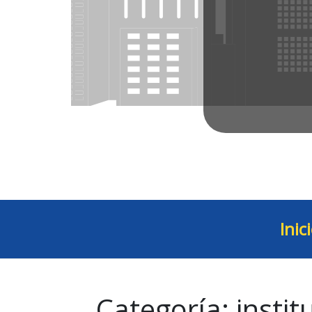
Inic
Categoría:
instit