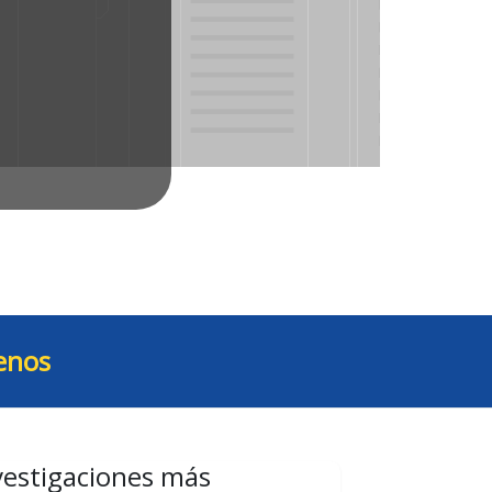
enos
vestigaciones más