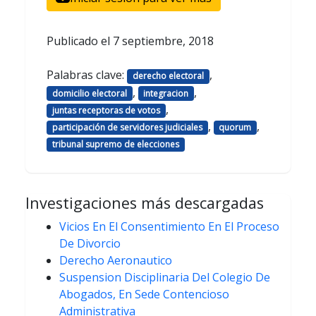
Publicado el
7 septiembre, 2018
Palabras clave:
,
derecho electoral
,
,
domicilio electoral
integracion
,
juntas receptoras de votos
,
,
participación de servidores judiciales
quorum
tribunal supremo de elecciones
Investigaciones más descargadas
Vicios En El Consentimiento En El Proceso
De Divorcio
Derecho Aeronautico
Suspension Disciplinaria Del Colegio De
Abogados, En Sede Contencioso
Administrativa