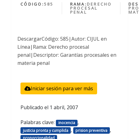
CÓDIGO:
585
RAMA:
DERECHO
DES
PROCESAL
PRO
PENAL
MAT
DescargarCódigo: 585|Autor: CIJUL en
Línea|Rama: Derecho procesal
penal|Descriptor: Garantías procesales en
materia penal
Iniciar sesión para ver más
Publicado el
1 abril, 2007
Palabras clave:
,
inocencia
,
,
justicia pronta y cumplida
prision preventiva
proporcionalidad