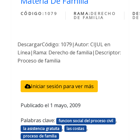
Materia De Familia
CÓDIGO:
1079
RAMA:
DERECHO
DE
DE FAMILIA
DE
DescargarCódigo: 1079|Autor: CIJUL en
Línea|Rama: Derecho de familia|Descriptor:
Proceso de familia
Iniciar sesión para ver más
Publicado el
1 mayo, 2009
Palabras clave:
,
funcion social del proceso civil
,
,
la asistencia gratuita
las costas
proceso de familia