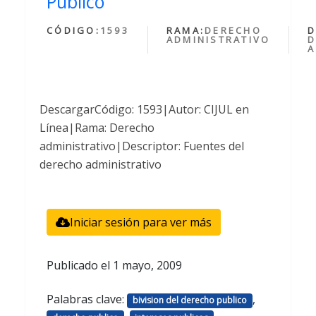
Publico
CÓDIGO:
1593
RAMA:
DERECHO
D
ADMINISTRATIVO
D
A
DescargarCódigo: 1593|Autor: CIJUL en
Línea|Rama: Derecho
administrativo|Descriptor: Fuentes del
derecho administrativo
Iniciar sesión para ver más
Publicado el
1 mayo, 2009
Palabras clave:
,
bivision del derecho publico