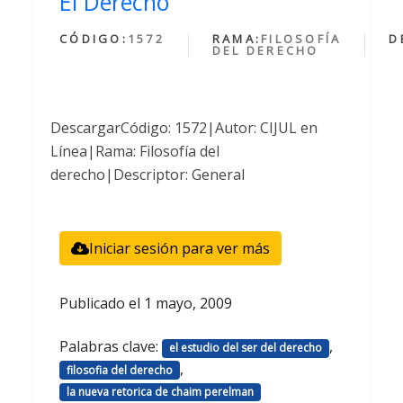
El Derecho
CÓDIGO:
1572
RAMA:
FILOSOFÍA
D
DEL DERECHO
DescargarCódigo: 1572|Autor: CIJUL en
Línea|Rama: Filosofía del
derecho|Descriptor: General
Iniciar sesión para ver más
Publicado el
1 mayo, 2009
Palabras clave:
,
el estudio del ser del derecho
,
filosofia del derecho
la nueva retorica de chaim perelman