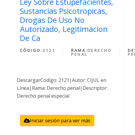
Ley Sobre Estupefacientes,
Sustancias Psicotropicas,
Drogas De Uso No
Autorizado, Legitimacion
De Ca
CÓDIGO:
2121
RAMA:
DERECHO
DE
PENAL
PE
DescargarCódigo: 2121|Autor: CIJUL en
Línea|Rama: Derecho penal|Descriptor:
Derecho penal especial
Iniciar sesión para ver más