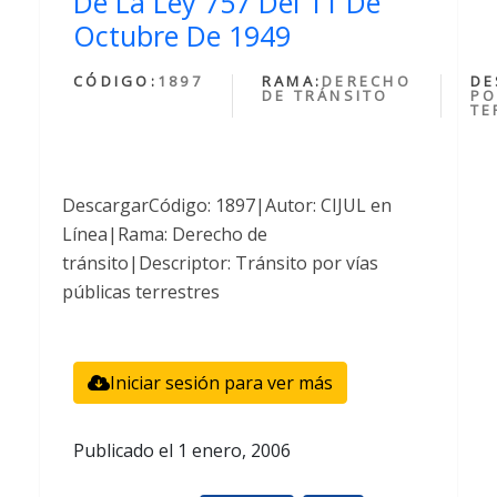
De La Ley 757 Del 11 De
Octubre De 1949
CÓDIGO:
1897
RAMA:
DERECHO
DE
DE TRÁNSITO
PO
TE
DescargarCódigo: 1897|Autor: CIJUL en
Línea|Rama: Derecho de
tránsito|Descriptor: Tránsito por vías
públicas terrestres
Iniciar sesión para ver más
Publicado el
1 enero, 2006