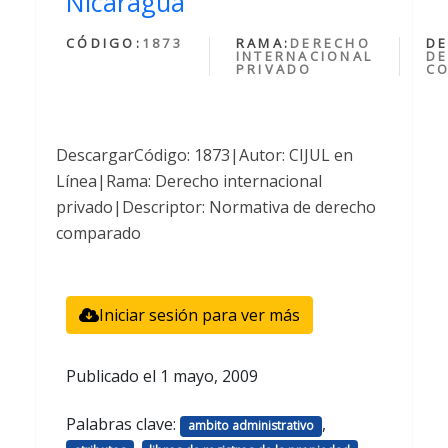
Nicaragua
CÓDIGO:
1873
RAMA:
DERECHO
DE
INTERNACIONAL
DE
PRIVADO
C
DescargarCódigo: 1873|Autor: CIJUL en
Línea|Rama: Derecho internacional
privado|Descriptor: Normativa de derecho
comparado
Iniciar sesión para ver más
Publicado el
1 mayo, 2009
Palabras clave:
,
ambito administrativo