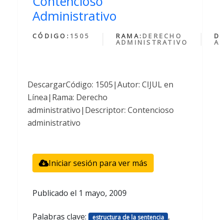
Contencioso
Administrativo
CÓDIGO:
1505
RAMA:
DERECHO
D
ADMINISTRATIVO
A
DescargarCódigo: 1505|Autor: CIJUL en
Línea|Rama: Derecho
administrativo|Descriptor: Contencioso
administrativo
Iniciar sesión para ver más
Publicado el
1 mayo, 2009
Palabras clave:
,
estructura de la sentencia