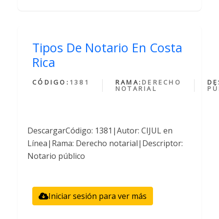
Tipos De Notario En Costa
Rica
CÓDIGO:
1381
RAMA:
DERECHO
DE
NOTARIAL
PÚ
DescargarCódigo: 1381|Autor: CIJUL en
Línea|Rama: Derecho notarial|Descriptor:
Notario público
Iniciar sesión para ver más