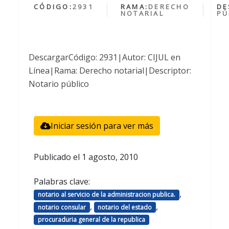
CÓDIGO:
2931
RAMA:
DERECHO
DE
NOTARIAL
PÚ
DescargarCódigo: 2931|Autor: CIJUL en
Línea|Rama: Derecho notarial|Descriptor:
Notario público
Iniciar sesión para ver más
Publicado el
1 agosto, 2010
Palabras clave:
,
notario al servicio de la administracion publica.
,
,
notario consular
notario del estado
procuraduria general de la republica