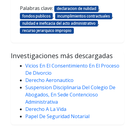
Palabras clave:
,
declaracion de nulidad
,
,
fondos publicos
incumplimientos contractuales
,
nulidad e ineficacia del acto administrativo
recurso jerarquico impropio
Investigaciones más descargadas
Vicios En El Consentimiento En El Proceso
De Divorcio
Derecho Aeronautico
Suspension Disciplinaria Del Colegio De
Abogados, En Sede Contencioso
Administrativa
Derecho A La Vida
Papel De Seguridad Notarial