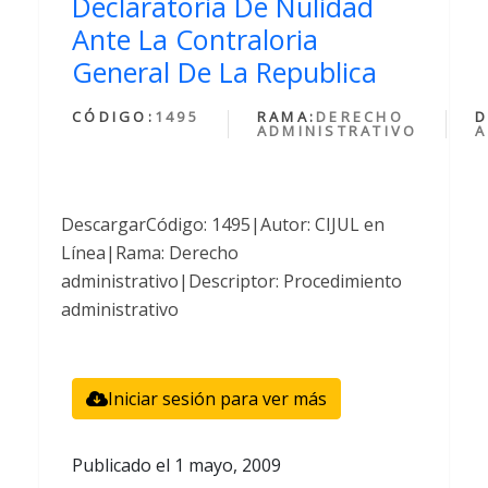
Declaratoria De Nulidad
Ante La Contraloria
General De La Republica
CÓDIGO:
1495
RAMA:
DERECHO
D
ADMINISTRATIVO
A
DescargarCódigo: 1495|Autor: CIJUL en
Línea|Rama: Derecho
administrativo|Descriptor: Procedimiento
administrativo
Iniciar sesión para ver más
Publicado el
1 mayo, 2009