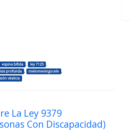
,
,
espina bífida
ley 7125
,
,
lisis profunda
mielomeningocele
ión vitalicia
re La Ley 9379
sonas Con Discapacidad)