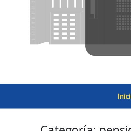
Inic
Categoría:
pensió