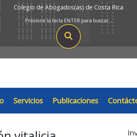
Colegio de Abogados(as) de Costa Rica
Presione la tecla ENTER para buscar…
io
Servicios
Publicaciones
Contáct
n vitalicia
In