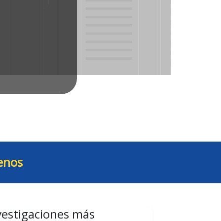
enos
vestigaciones más