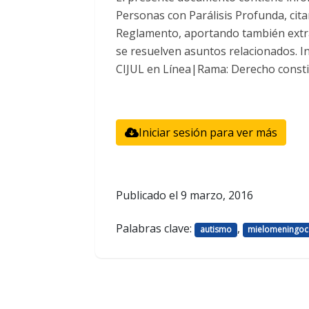
Personas con Parálisis Profunda, cit
Reglamento, aportando también extra
se resuelven asuntos relacionados. I
CIJUL en Línea|Rama: Derecho const
Iniciar sesión para ver más
Publicado el
9 marzo, 2016
Palabras clave:
,
autismo
mielomeningoc