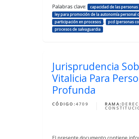
Palabras clave:
capacidad de las personas
ley para promoción de la autonomía personal 
,
participación en procesos
pcd (personas co
procesos de salvaguardia
Jurisprudencia Sob
Vitalicia Para Pers
Profunda
CÓDIGO:
4709
RAMA:
DERE
CONSTITUCI
El presente documento contiene infor