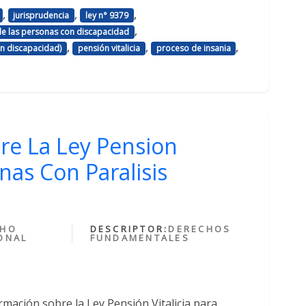
,
,
,
jurisprudencia
ley n° 9379
,
de las personas con discapacidad
,
,
,
n discapacidad)
pensión vitalicia
proceso de insania
re La Ley Pension
onas Con Paralisis
CHO
DESCRIPTOR:
DERECHOS
ONAL
FUNDAMENTALES
mación sobre la Ley Pensión Vitalicia para