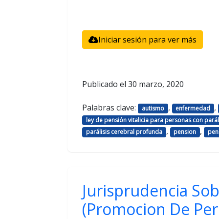
Iniciar sesión para ver más
Publicado el
30 marzo, 2020
Palabras clave:
,
,
autismo
enfermedad
ley de pensión vitalicia para personas con pará
,
,
parálisis cerebral profunda
pension
pens
Jurisprudencia Sob
(Promocion De Per