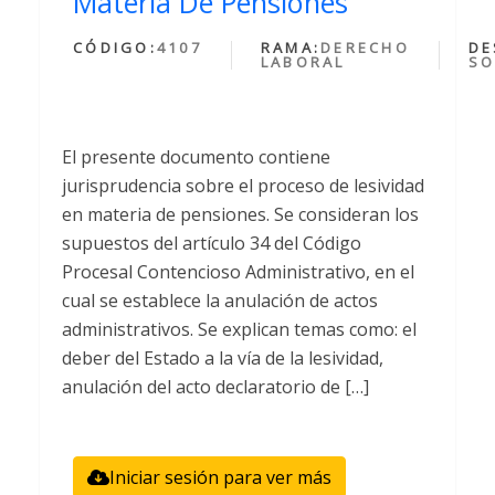
Materia De Pensiones
CÓDIGO:
4107
RAMA:
DERECHO
DE
LABORAL
SO
El presente documento contiene
jurisprudencia sobre el proceso de lesividad
en materia de pensiones. Se consideran los
supuestos del artículo 34 del Código
Procesal Contencioso Administrativo, en el
cual se establece la anulación de actos
administrativos. Se explican temas como: el
deber del Estado a la vía de la lesividad,
anulación del acto declaratorio de […]
Iniciar sesión para ver más