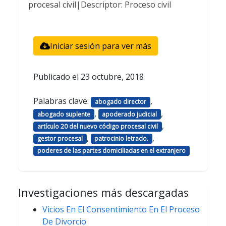
procesal civil|Descriptor: Proceso civil
Iniciar sesión para ver más
Publicado el
23 octubre, 2018
Palabras clave:
,
abogado director
,
,
abogado suplente
apoderado judicial
,
artículo 20 del nuevo código procesal civil
,
,
gestor procesal
patrocinio letrado.
poderes de las partes domiciliadas en el extranjero
Investigaciones más descargadas
Vicios En El Consentimiento En El Proceso
De Divorcio