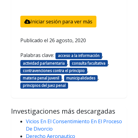
Iniciar sesión para ver más
Publicado el
26 agosto, 2020
Palabras clave:
,
acceso a la información
,
,
actividad parlamentaria
consulta facultativa
,
contravenciones contra el principio
,
,
materia penal juvenil
municipalidades
principios del juez penal
Investigaciones más descargadas
Vicios En El Consentimiento En El Proceso
De Divorcio
Derecho Aeronautico