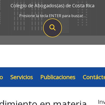
Colegio de Abogados(as) de Costa Rica
Presione la tecla ENTER para buscar…
io
Servicios
Publicaciones
Contáct
dimiento en materia
In