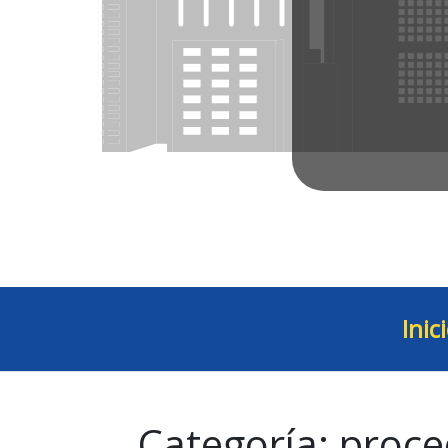
Inic
Categoría:
proce