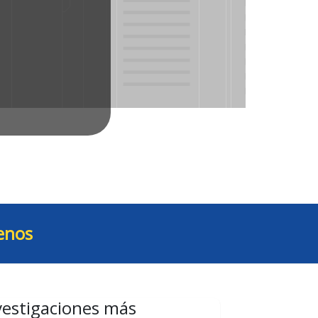
enos
vestigaciones más