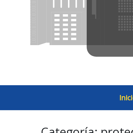
Inic
Categoría:
prote