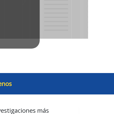
enos
vestigaciones más