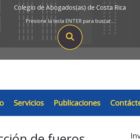
Colegio de Abogados(as) de Costa Rica
Presione la tecla ENTER para buscar…
io
Servicios
Publicaciones
Contáct
cción de fueros
In