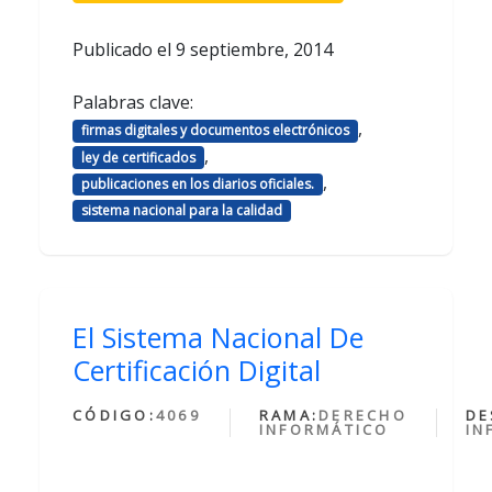
Publicado el
9 septiembre, 2014
Palabras clave:
,
firmas digitales y documentos electrónicos
,
ley de certificados
,
publicaciones en los diarios oficiales.
sistema nacional para la calidad
El Sistema Nacional De
Certificación Digital
CÓDIGO:
4069
RAMA:
DERECHO
DE
INFORMÁTICO
IN