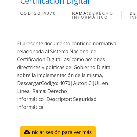
Certificación Digital
CÓDIGO:
4070
RAMA:
DERECHO
DE
INFORMÁTICO
IN
El presente documento contiene normativa
relacionada al Sistema Nacional de
Certificación Digital, así como acciones
directrices y políticas del Gobierno Digital
sobre la implementación de la misma,
DescargarCódigo: 4070|Autor: CIJUL en
Línea|Rama: Derecho
informático|Descriptor: Seguridad
informática
Iniciar sesión para ver más