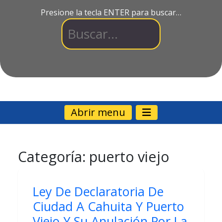
Presione la tecla ENTER para buscar…
Abrir menu
Categoría:
puerto viejo
Ley De Declaratoria De
Ciudad A Cahuita Y Puerto
Viejo Y Su Anulación Por La