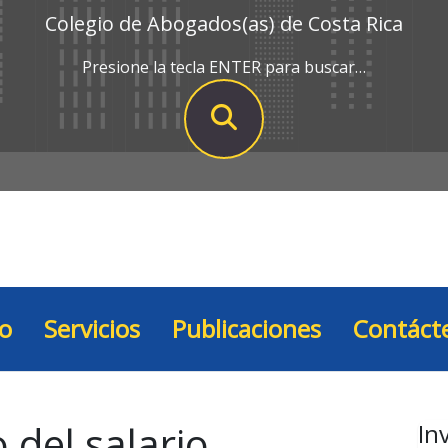
Colegio de Abogados(as) de Costa Rica
Presione la tecla ENTER para buscar…
io
Servicios
Publicaciones
Contáct
 del salario
In