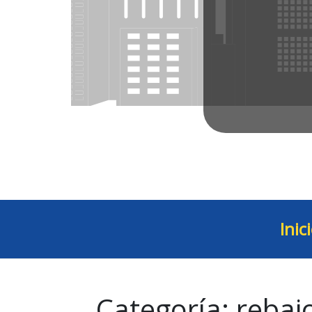
Inic
Categoría:
rebajo