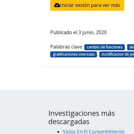
Iniciar sesión para ver más
Publicado el
3 junio, 2020
Palabras clave:
,
cambio de funciones
de
,
gratificaciones onerosas
modificacion de j
Investigaciones más
descargadas
Vicios En El Consentimiento