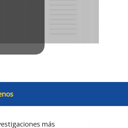
enos
vestigaciones más