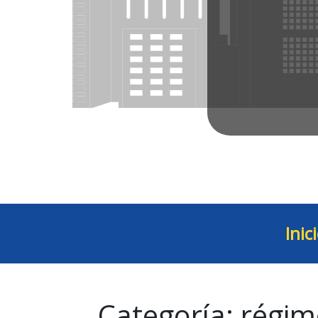
Inic
Categoría:
régim