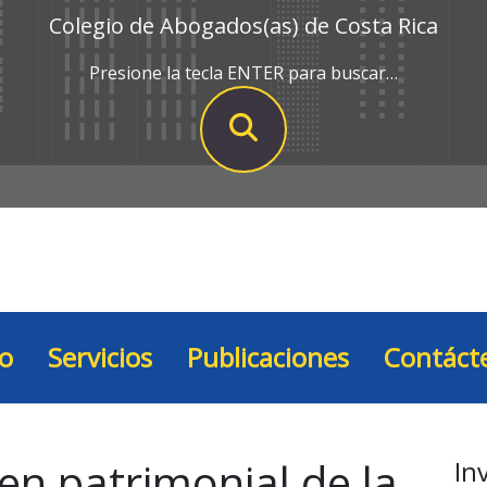
Colegio de Abogados(as) de Costa Rica
Presione la tecla ENTER para buscar…
io
Servicios
Publicaciones
Contáct
en patrimonial de la
In