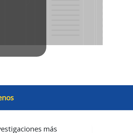
enos
vestigaciones más