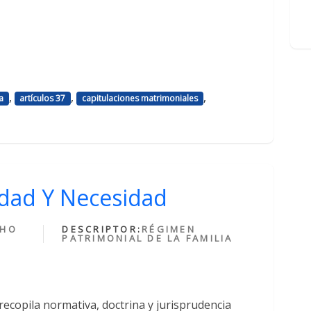
,
,
,
a
artículos 37
capitulaciones matrimoniales
lidad Y Necesidad
CHO
DESCRIPTOR:
RÉGIMEN
PATRIMONIAL DE LA FAMILIA
recopila normativa, doctrina y jurisprudencia