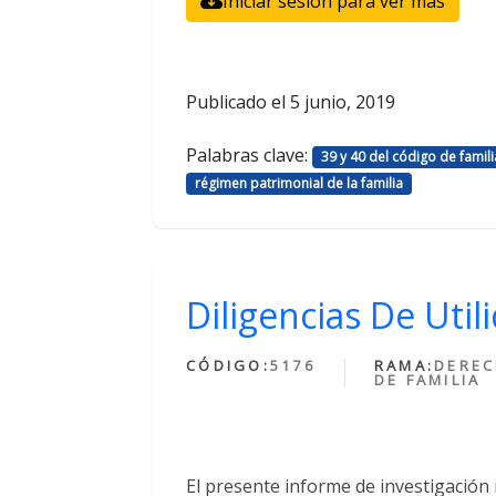
Iniciar sesión para ver más
Publicado el
5 junio, 2019
Palabras clave:
39 y 40 del código de famili
régimen patrimonial de la familia
Diligencias De Uti
CÓDIGO:
5176
RAMA:
DERE
DE FAMILIA
El presente informe de investigación 