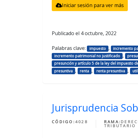
Iniciar sesión para ver más
Publicado el
4 octubre, 2022
Palabras clave:
,
impuesto
incremento pa
,
incremento patrimonial no justificado
presu
presunción y artículo 5 de la ley del impuesto d
,
,
,
presuntiva
renta
renta presuntiva
uti
Jurisprudencia Sob
CÓDIGO:
4028
RAMA:
DERE
TRIBUTARIO