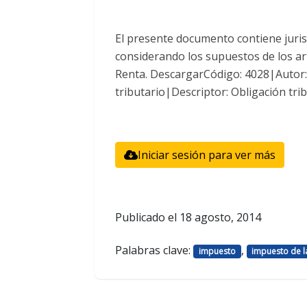
El presente documento contiene juris
considerando los supuestos de los art
Renta. DescargarCódigo: 4028|Autor
tributario|Descriptor: Obligación tri
Iniciar sesión para ver más
Publicado el
18 agosto, 2014
Palabras clave:
,
impuesto
impuesto de l