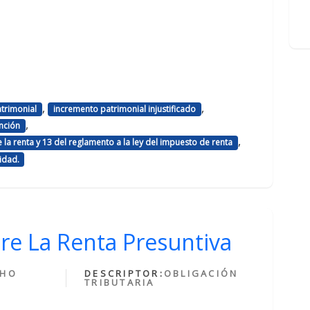
,
,
trimonial
incremento patrimonial injustificado
,
nción
,
e la renta y 13 del reglamento a la ley del impuesto de renta
lidad.
re La Renta Presuntiva
CHO
DESCRIPTOR:
OBLIGACIÓN
TRIBUTARIA