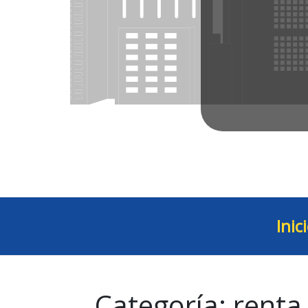
Inic
Categoría:
renta