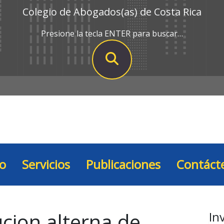
Colegio de Abogados(as) de Costa Rica
Presione la tecla ENTER para buscar…
io
Servicios
Publicaciones
Contáct
ucion alterna de
In