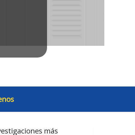
enos
vestigaciones más