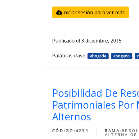
Iniciar sesión para ver más
Publicado el
3 diciembre, 2015
Palabras clave:
,
,
abogada
abogado
r
Posibilidad De Reso
Patrimoniales Por
Alternos
CÓDIGO:
4239
RAMA:
RESOL
ALTERNA DE