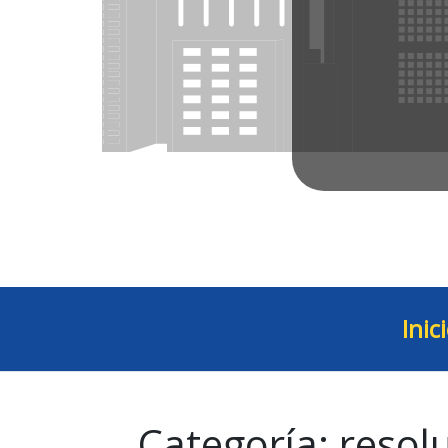
Inic
Categoría:
resol