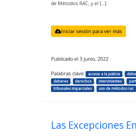
de Métodos RAC, y el […]
Iniciar sesión para ver más
Publicado el
3 junio, 2022
Palabras clave:
,
acceso a la justicia
deber
,
,
,
deberes
derechos
intervinientes
par
,
tribunales imparciales
uso de métodos rac
Las Excepciones En