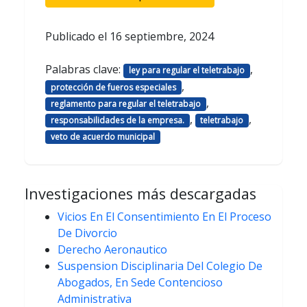
Publicado el
16 septiembre, 2024
Palabras clave:
,
ley para regular el teletrabajo
,
protección de fueros especiales
,
reglamento para regular el teletrabajo
,
,
responsabilidades de la empresa.
teletrabajo
veto de acuerdo municipal
Investigaciones más descargadas
Vicios En El Consentimiento En El Proceso
De Divorcio
Derecho Aeronautico
Suspension Disciplinaria Del Colegio De
Abogados, En Sede Contencioso
Administrativa