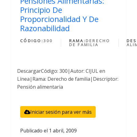
Pensiones Alimentarias:
Principio De
Proporcionalidad Y De
Razonabilidad
CÓDIGO:
300
RAMA:
DERECHO
DES
DE FAMILIA
ALI
DescargarCódigo: 300|Autor: CIJUL en
Línea|Rama: Derecho de familia|Descriptor:
Pensión alimentaria
Iniciar sesión para ver más
Publicado el
1 abril, 2009