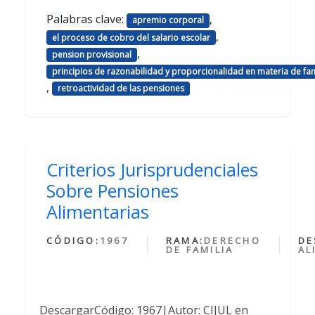
Palabras clave:
,
apremio corporal
,
el proceso de cobro del salario escolar
,
pension provisional
principios de razonabilidad y proporcionalidad en materia de fam
,
retroactividad de las pensiones
Criterios Jurisprudenciales
Sobre Pensiones
Alimentarias
CÓDIGO:
1967
RAMA:
DERECHO
DE
DE FAMILIA
AL
DescargarCódigo: 1967|Autor: CIJUL en