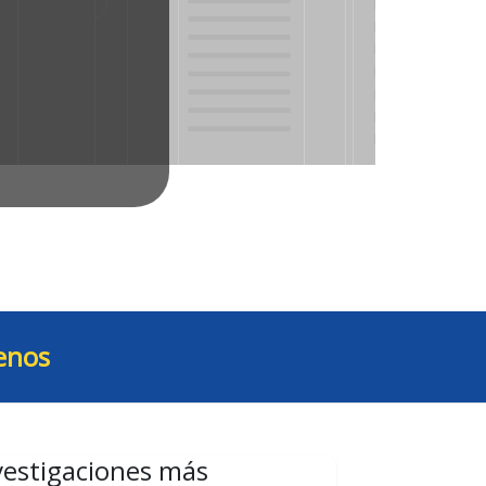
enos
vestigaciones más