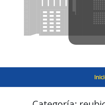
Inic
Categoría:
reubi