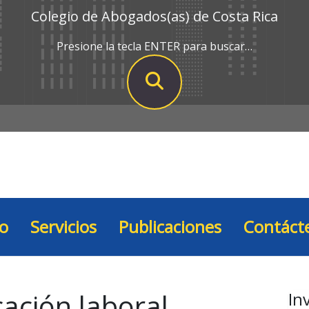
Colegio de Abogados(as) de Costa Rica
Presione la tecla ENTER para buscar…
io
Servicios
Publicaciones
Contáct
cación laboral
In