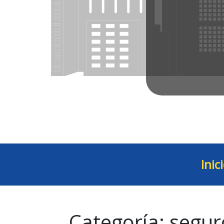
Inic
Categoría:
segur