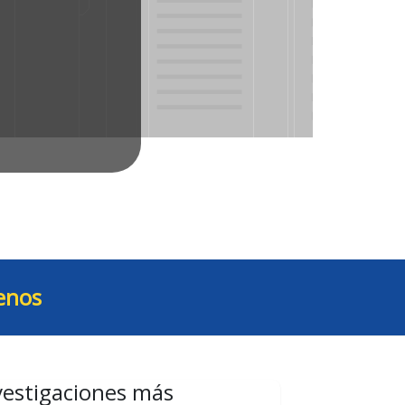
enos
vestigaciones más