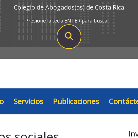
Colegio de Abogados(as) de Costa Rica
Presione la tecla ENTER para buscar…
io
Servicios
Publicaciones
Contáct
os sociales –
In