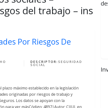
de
sgos del trabajo – ins
ades Por Riesgos De
CHO
DESCRIPTOR:
SEGURIDAD
SOCIAL
In
l plazo máximo establecido en la legislación
dades originadas por riesgos de trabajo y
 Seguros. Los datos se apoyan con la
sión para ver másCódigo: 4897|Autor: CIJUL en