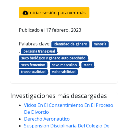
Iniciar sesión para ver más
Publicado el
17 febrero, 2023
Palabras clave:
,
identidad de género
minoría
,
,
persona transexual
,
sexo biológico y género auto percibido
,
,
,
sexo femenino
sexo masculino
trans
,
transexualidad
vulnerabilidad
Investigaciones más descargadas
Vicios En El Consentimiento En El Proceso
De Divorcio
Derecho Aeronautico
Suspension Disciplinaria Del Colegio De