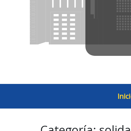
Inic
Categoría:
solida