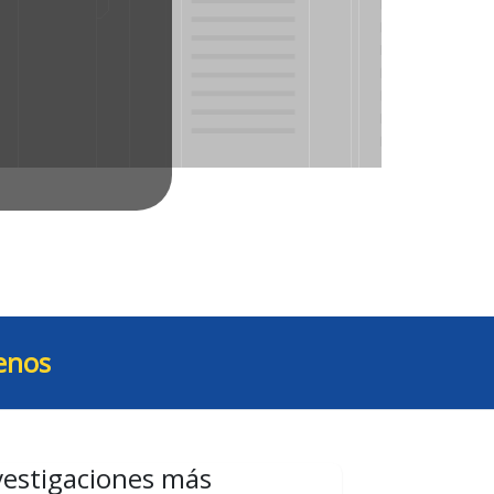
enos
vestigaciones más