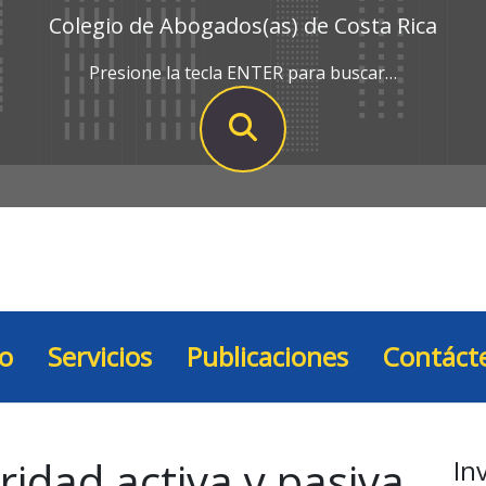
Colegio de Abogados(as) de Costa Rica
Presione la tecla ENTER para buscar…
io
Servicios
Publicaciones
Contáct
ridad activa y pasiva
In