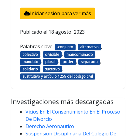
Iniciar sesión para ver más
Publicado el
18 agosto, 2023
Palabras clave:
,
,
.conjunto
alternativo
,
,
,
colectivo
divisible
mancomunado
,
,
,
,
mandato
plural
poder
separado
,
,
solidario
sucesivo
sustitutivo y artículo 1259 del código civil
Investigaciones más descargadas
Vicios En El Consentimiento En El Proceso
De Divorcio
Derecho Aeronautico
Suspension Disciplinaria Del Colegio De